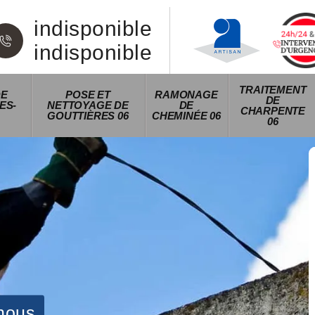
indisponible
indisponible
TRAITEMENT
DE
POSE ET
RAMONAGE
DE
ES-
NETTOYAGE DE
DE
CHARPENTE
GOUTTIÈRES 06
CHEMINÉE 06
06
nous