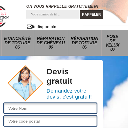
ON VOUS RAPPELLE GRATUITEMENT
indisponible
POSE
ETANCHÉITÉ
RÉPARATION
RÉPARATION
DE
DE TOITURE
DE CHÉNEAU
DE TOITURE
VELUX
06
06
06
06
Devis
gratuit
Demandez votre
devis, c'est gratuit!