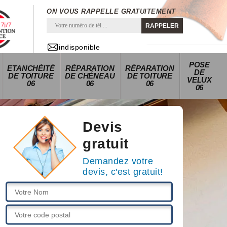
ON VOUS RAPPELLE GRATUITEMENT
indisponible
POSE
ETANCHÉITÉ
RÉPARATION
RÉPARATION
DE
DE TOITURE
DE CHÉNEAU
DE TOITURE
VELUX
06
06
06
06
Devis
gratuit
Demandez votre
devis, c'est gratuit!