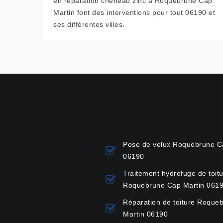
en réparation chéneau zinc à Roquebrune Cap
Martin font des interventions pour tout 06190 et
ses différentes villes.
Pose de velux Roquebrune C
06190
Traitement hydrofuge de toit
Roquebrune Cap Martin 061
Réparation de toiture Roque
Martin 06190