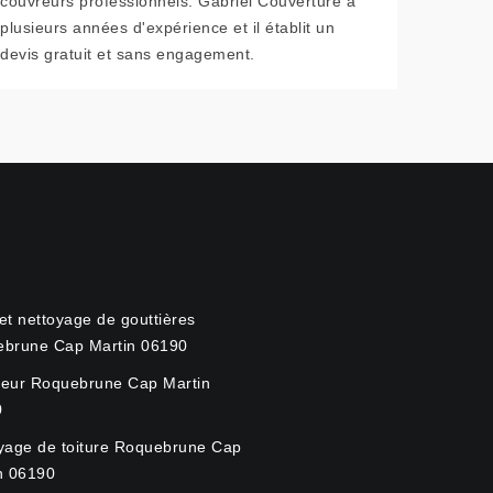
couvreurs professionnels. Gabriel Couverture a
plusieurs années d'expérience et il établit un
devis gratuit et sans engagement.
et nettoyage de gouttières
brune Cap Martin 06190
eur Roquebrune Cap Martin
0
yage de toiture Roquebrune Cap
n 06190