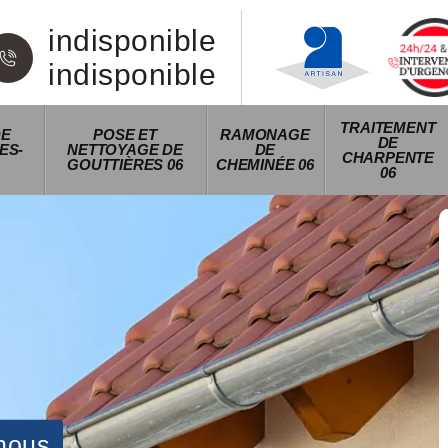
indisponible
indisponible
TRAITEMENT
DE
POSE ET
RAMONAGE
DE
ES-
NETTOYAGE DE
DE
CHARPENTE
GOUTTIÈRES 06
CHEMINÉE 06
06
nous