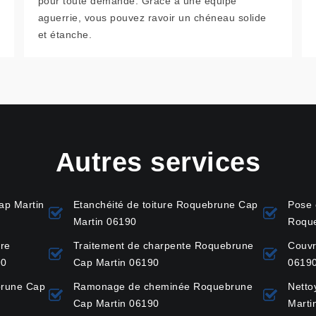
pour toute demande. Grâce à une équipe
aguerrie, vous pouvez ravoir un chéneau solide
et étanche.
Autres services
ap Martin
Etanchéité de toiture Roquebrune Cap
Pose 
Martin 06190
Roque
ure
Traitement de charpente Roquebrune
Couvr
90
Cap Martin 06190
0619
brune Cap
Ramonage de cheminée Roquebrune
Netto
Cap Martin 06190
Marti