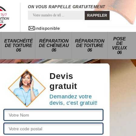
ON VOUS RAPPELLE GRATUITEMENT
indisponible
POSE
ETANCHÉITÉ
RÉPARATION
RÉPARATION
DE
DE TOITURE
DE CHÉNEAU
DE TOITURE
VELUX
06
06
06
06
Devis
gratuit
Demandez votre
devis, c'est gratuit!