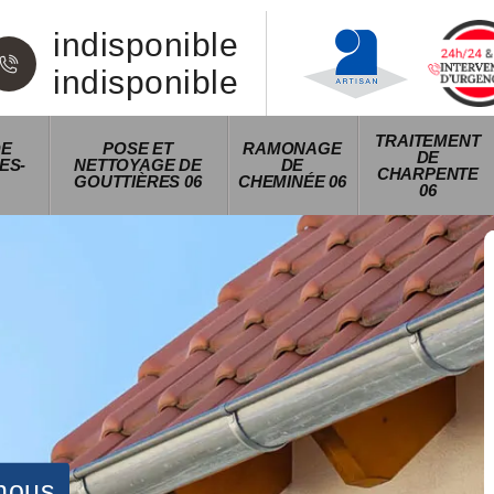
indisponible
indisponible
TRAITEMENT
DE
POSE ET
RAMONAGE
DE
ES-
NETTOYAGE DE
DE
CHARPENTE
GOUTTIÈRES 06
CHEMINÉE 06
06
nous