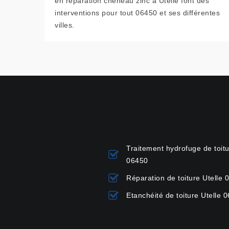
en réparation chéneau zinc à Utelle font des
interventions pour tout 06450 et ses différentes
villes.
Traitement hydrofuge de toitu
06450
Réparation de toiture Utelle 
Etanchéité de toiture Utelle 