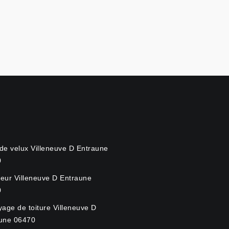
de velux Villeneuve D Entraune
0
eur Villeneuve D Entraune
0
yage de toiture Villeneuve D
une 06470