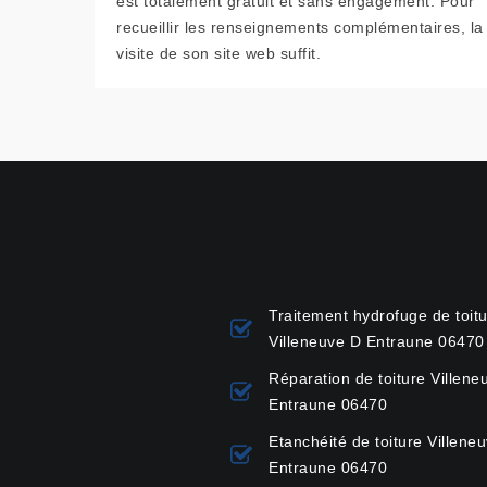
est totalement gratuit et sans engagement. Pour
recueillir les renseignements complémentaires, la
visite de son site web suffit.
Traitement hydrofuge de toit
Villeneuve D Entraune 06470
Réparation de toiture Villene
Entraune 06470
Etanchéité de toiture Villene
Entraune 06470