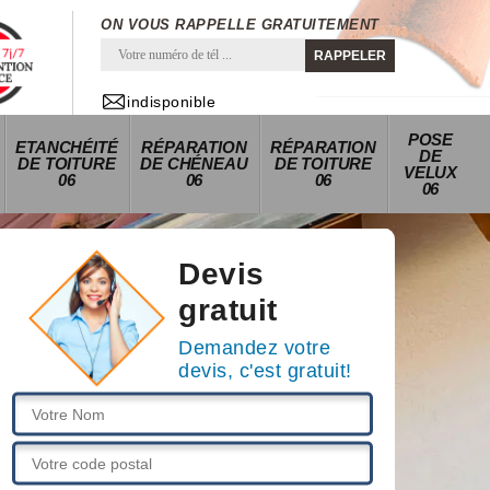
ON VOUS RAPPELLE GRATUITEMENT
indisponible
POSE
ETANCHÉITÉ
RÉPARATION
RÉPARATION
DE
DE TOITURE
DE CHÉNEAU
DE TOITURE
VELUX
06
06
06
06
Devis
gratuit
Demandez votre
devis, c'est gratuit!