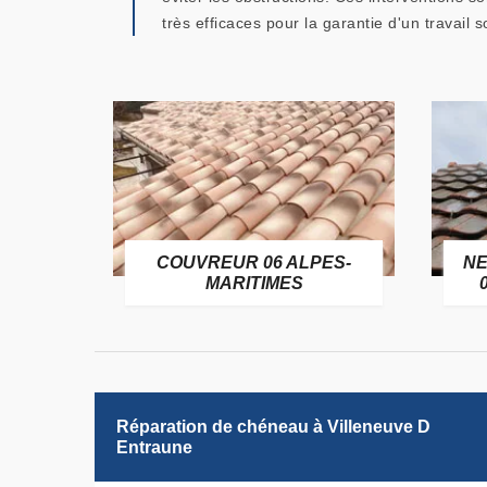
très efficaces pour la garantie d'un travail s
OFUGE
COUVREUR 06 ALPES-
NE
6
MARITIMES
Réparation de chéneau à Villeneuve D
Entraune