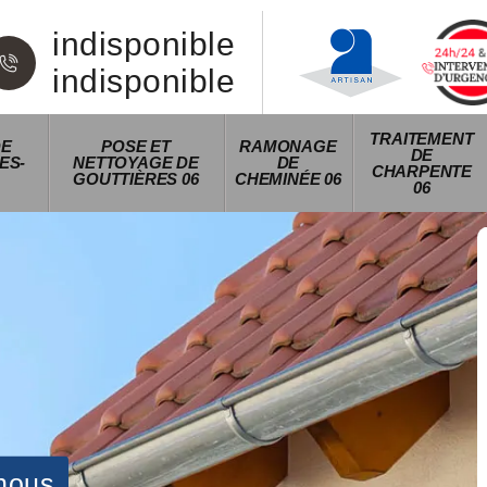
indisponible
indisponible
TRAITEMENT
DE
POSE ET
RAMONAGE
DE
ES-
NETTOYAGE DE
DE
CHARPENTE
GOUTTIÈRES 06
CHEMINÉE 06
06
nous