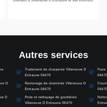
chéneau à Villeneuve D Entraune et ses environs.
Autres services
ure
Traitement de charpente Villeneuve D
Pose 
Entraune 06470
0647
uve D
Ramonage de cheminée Villeneuve D
Couvr
Entraune 06470
0647
uve D
Pose et nettoyage de gouttières
Netto
Villeneuve D Entraune 06470
Entra