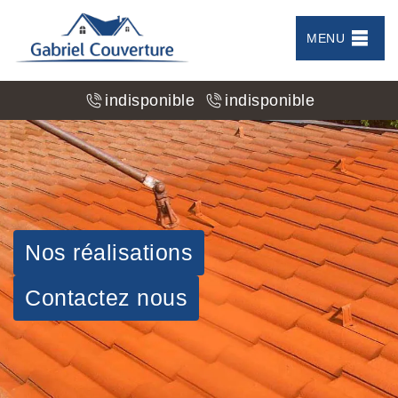
MENU
indisponible
indisponible
Nos réalisations
Contactez nous