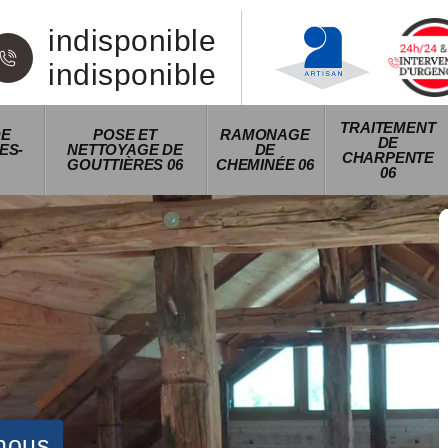
indisponible
indisponible
TRAITEMENT
DE
POSE ET
RAMONAGE
DE
ES-
NETTOYAGE DE
DE
CHARPENTE
GOUTTIÈRES 06
CHEMINÉE 06
06
nous