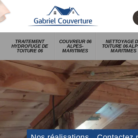
TRAITEMENT
COUVREUR 06
NETTOYAGE 
HYDROFUGE DE
ALPES-
TOITURE 06 ALP
TOITURE 06
MARITIMES
MARITIMES
Nos réalisations
Contactez 