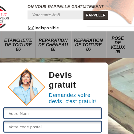
ON VOUS RAPPELLE GRATUITEMENT
indisponible
POSE
ETANCHÉITÉ
RÉPARATION
RÉPARATION
DE
DE TOITURE
DE CHÉNEAU
DE TOITURE
VELUX
06
06
06
06
Devis
gratuit
Demandez votre
devis, c'est gratuit!