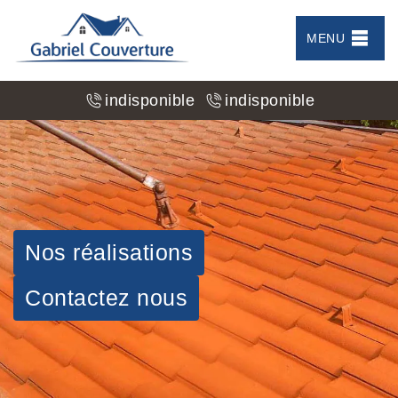
MENU
indisponible
indisponible
Nos réalisations
Contactez nous