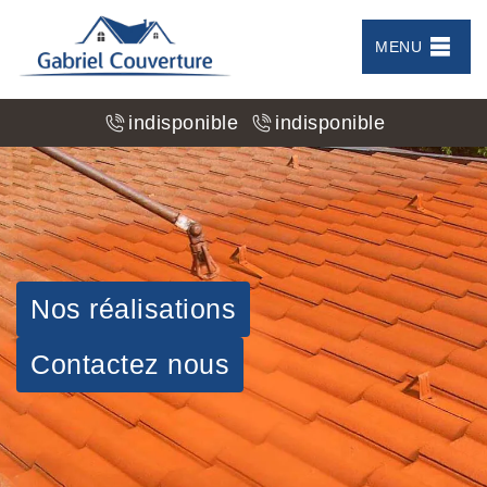
MENU
indisponible
indisponible
Nos réalisations
Contactez nous