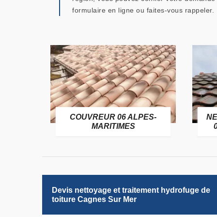
formulaire en ligne ou faites-vous rappeler.
OFUGE
COUVREUR 06 ALPES-
NE
6
MARITIMES
Devis nettoyage et traitement hydrofuge de
toiture Cagnes Sur Mer