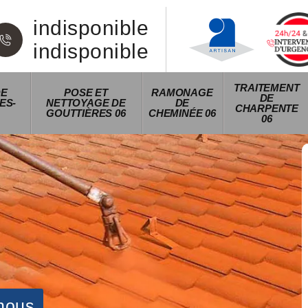
indisponible
indisponible
TRAITEMENT
DE
POSE ET
RAMONAGE
DE
ES-
NETTOYAGE DE
DE
CHARPENTE
GOUTTIÈRES 06
CHEMINÉE 06
06
nous