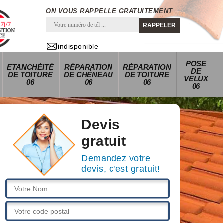
ON VOUS RAPPELLE GRATUITEMENT
indisponible
POSE
ETANCHÉITÉ
RÉPARATION
RÉPARATION
DE
DE TOITURE
DE CHÉNEAU
DE TOITURE
VELUX
06
06
06
06
Devis
gratuit
Demandez votre
devis, c'est gratuit!