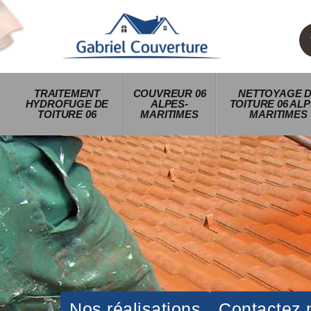
TRAITEMENT
COUVREUR 06
NETTOYAGE 
HYDROFUGE DE
ALPES-
TOITURE 06 ALP
TOITURE 06
MARITIMES
MARITIMES
Nos réalisations
Contactez 