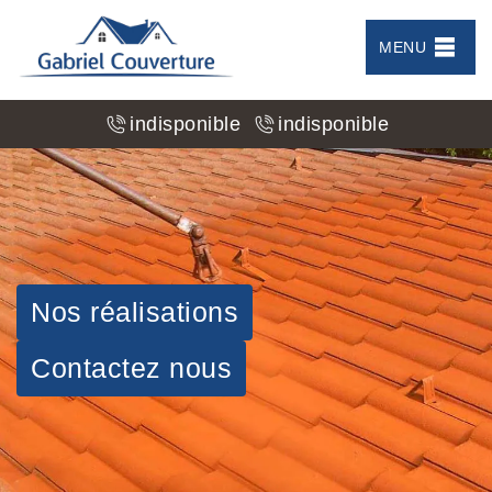
MENU
indisponible
indisponible
Nos réalisations
Contactez nous