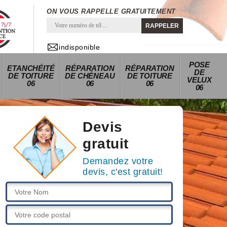
ON VOUS RAPPELLE GRATUITEMENT
indisponible
POSE
ETANCHÉITÉ
RÉPARATION
RÉPARATION
DE
DE TOITURE
DE CHÉNEAU
DE TOITURE
VELUX
06
06
06
06
Devis
gratuit
Demandez votre
devis, c'est gratuit!