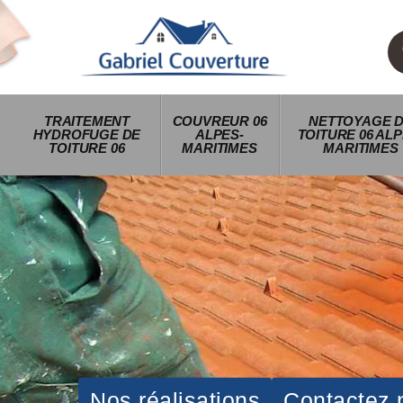
TRAITEMENT
COUVREUR 06
NETTOYAGE 
HYDROFUGE DE
ALPES-
TOITURE 06 ALP
TOITURE 06
MARITIMES
MARITIMES
Nos réalisations
Contactez 