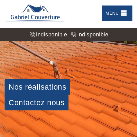
MENU
indisponible
indisponible
Nos réalisations
Contactez nous