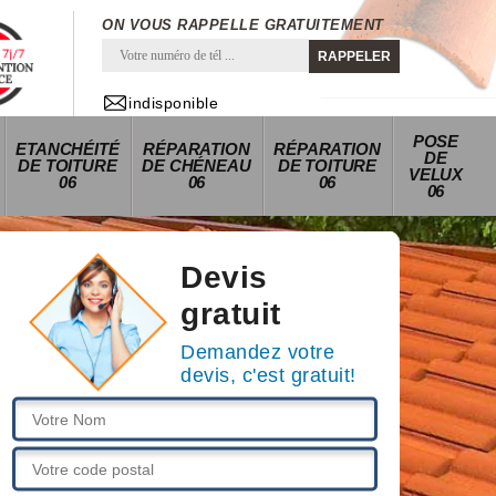
ON VOUS RAPPELLE GRATUITEMENT
indisponible
POSE
ETANCHÉITÉ
RÉPARATION
RÉPARATION
DE
DE TOITURE
DE CHÉNEAU
DE TOITURE
VELUX
06
06
06
06
Devis
gratuit
Demandez votre
devis, c'est gratuit!