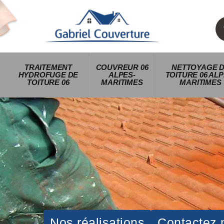
TRAITEMENT
COUVREUR 06
NETTOYAGE 
HYDROFUGE DE
ALPES-
TOITURE 06 ALP
TOITURE 06
MARITIMES
MARITIMES
Nos réalisations
Contactez 