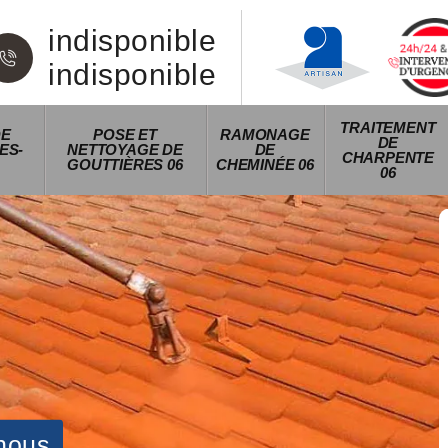
indisponible
indisponible
TRAITEMENT
DE
POSE ET
RAMONAGE
DE
ES-
NETTOYAGE DE
DE
CHARPENTE
GOUTTIÈRES 06
CHEMINÉE 06
06
nous