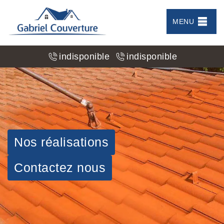
MENU
indisponible
indisponible
Nos réalisations
Contactez nous