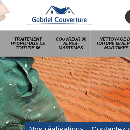
TRAITEMENT
COUVREUR 06
NETTOYAGE 
HYDROFUGE DE
ALPES-
TOITURE 06 ALP
TOITURE 06
MARITIMES
MARITIMES
Nos réalisations
Contactez 