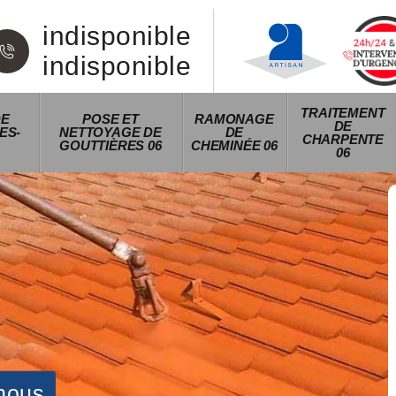
indisponible
indisponible
TRAITEMENT
DE
POSE ET
RAMONAGE
DE
ES-
NETTOYAGE DE
DE
CHARPENTE
GOUTTIÈRES 06
CHEMINÉE 06
06
nous