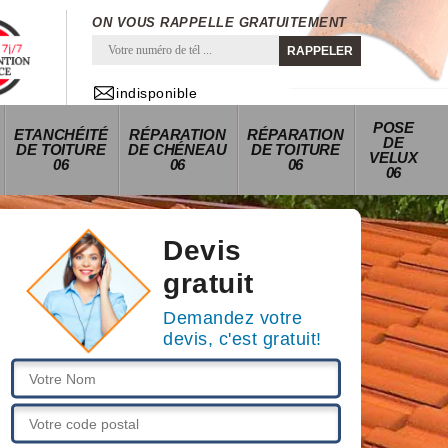
ON VOUS RAPPELLE GRATUITEMENT
indisponible
POSE
ETANCHÉITÉ
RÉPARATION
RÉPARATION
DE
DE TOITURE
DE CHÉNEAU
DE TOITURE
VELUX
06
06
06
06
Devis
gratuit
Demandez votre
devis, c'est gratuit!