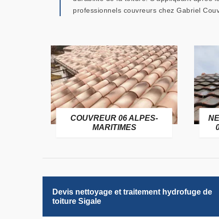
professionnels couvreurs chez Gabriel Couv
OFUGE
COUVREUR 06 ALPES-
NE
6
MARITIMES
Devis nettoyage et traitement hydrofuge de
toiture Sigale