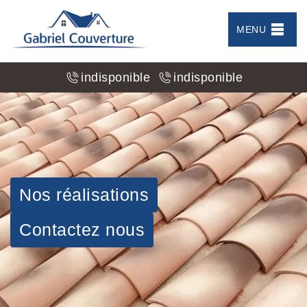
MENU
indisponible
indisponible
Nos réalisations
Contactez nous