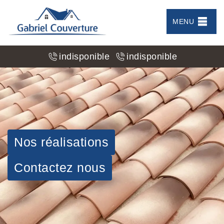
MENU
indisponible
indisponible
Nos réalisations
Contactez nous