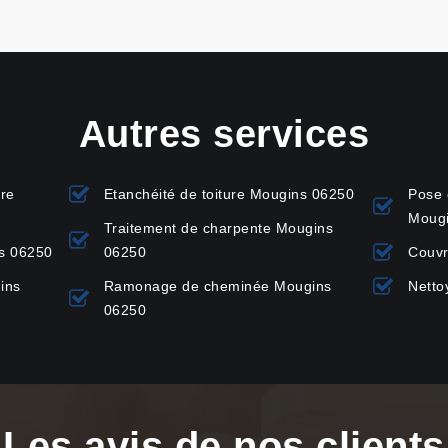
Autres services
ure
Etanchéité de toiture Mougins 06250
Pose 
Moug
Traitement de charpente Mougins
ns 06250
06250
Couvr
ins
Ramonage de cheminée Mougins
Netto
06250
Les avis de nos clients