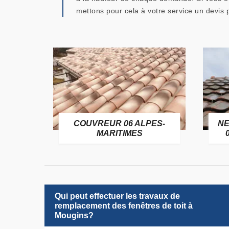
mettons pour cela à votre service un devis p
OFUGE
COUVREUR 06 ALPES-
NE
6
MARITIMES
Qui peut effectuer les travaux de
remplacement des fenêtres de toit à
Mougins?