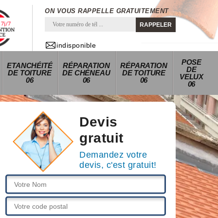
ON VOUS RAPPELLE GRATUITEMENT
indisponible
POSE
ETANCHÉITÉ
RÉPARATION
RÉPARATION
DE
DE TOITURE
DE CHÉNEAU
DE TOITURE
VELUX
06
06
06
06
Devis
gratuit
Demandez votre
devis, c'est gratuit!