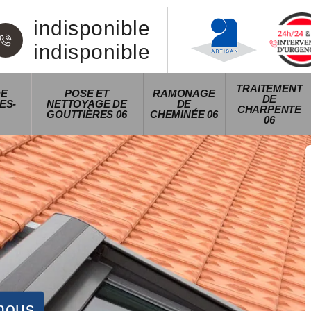
indisponible
indisponible
TRAITEMENT
DE
POSE ET
RAMONAGE
DE
ES-
NETTOYAGE DE
DE
CHARPENTE
GOUTTIÈRES 06
CHEMINÉE 06
06
nous