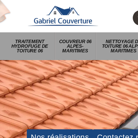
TRAITEMENT
COUVREUR 06
NETTOYAGE 
HYDROFUGE DE
ALPES-
TOITURE 06 ALP
TOITURE 06
MARITIMES
MARITIMES
Nos réalisations
Contactez 