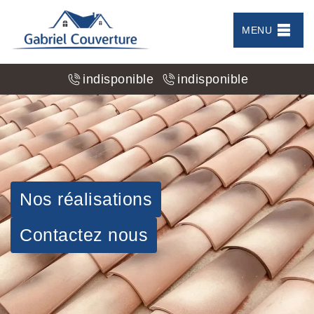
MENU
indisponible
indisponible
Nos réalisations
Contactez nous