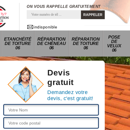
ON VOUS RAPPELLE GRATUITEMENT
indisponible
POSE
ETANCHÉITÉ
RÉPARATION
RÉPARATION
DE
DE TOITURE
DE CHÉNEAU
DE TOITURE
VELUX
06
06
06
06
Devis
gratuit
Demandez votre
devis, c'est gratuit!