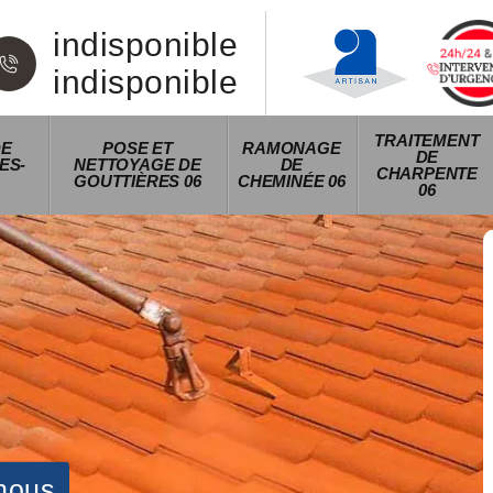
indisponible
indisponible
TRAITEMENT
DE
POSE ET
RAMONAGE
DE
ES-
NETTOYAGE DE
DE
CHARPENTE
GOUTTIÈRES 06
CHEMINÉE 06
06
nous