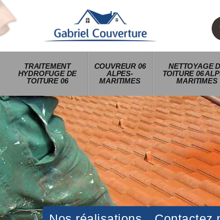
TRAITEMENT
COUVREUR 06
NETTOYAGE 
HYDROFUGE DE
ALPES-
TOITURE 06 ALP
TOITURE 06
MARITIMES
MARITIMES
Nos réalisations
Contactez 