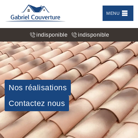
MENU
indisponible
indisponible
Nos réalisations
Contactez nous