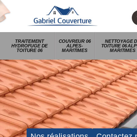
TRAITEMENT
COUVREUR 06
NETTOYAGE 
HYDROFUGE DE
ALPES-
TOITURE 06 ALP
TOITURE 06
MARITIMES
MARITIMES
Nos réalisations
Contactez 