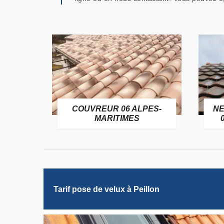
OFUGE
COUVREUR 06 ALPES-
NE
6
MARITIMES
Tarif pose de velux à Peillon