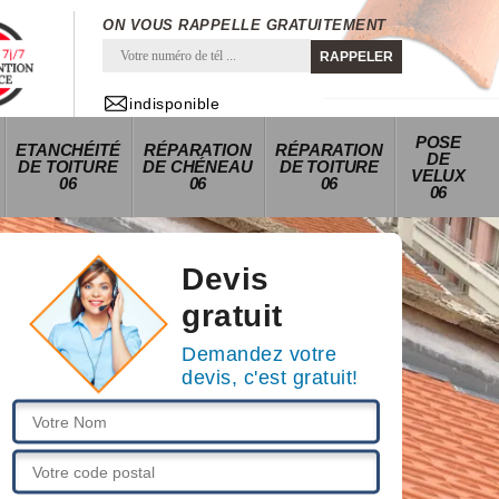
ON VOUS RAPPELLE GRATUITEMENT
indisponible
POSE
ETANCHÉITÉ
RÉPARATION
RÉPARATION
DE
DE TOITURE
DE CHÉNEAU
DE TOITURE
VELUX
06
06
06
06
Devis
gratuit
Demandez votre
devis, c'est gratuit!