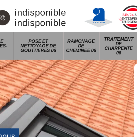
indisponible
indisponible
TRAITEMENT
DE
POSE ET
RAMONAGE
DE
ES-
NETTOYAGE DE
DE
CHARPENTE
GOUTTIÈRES 06
CHEMINÉE 06
06
nous