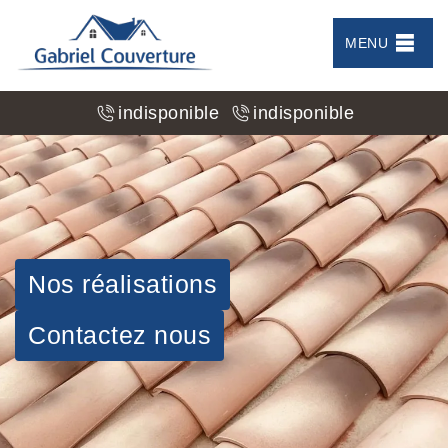
MENU
indisponible
indisponible
Nos réalisations
Contactez nous