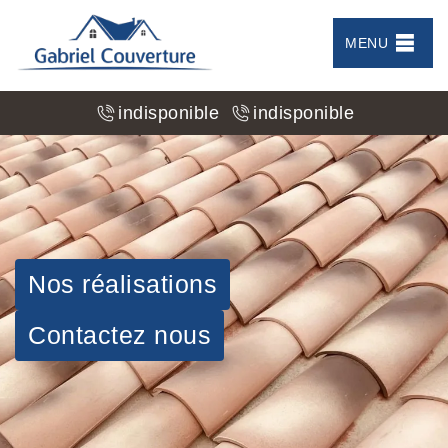
MENU
indisponible
indisponible
Nos réalisations
Contactez nous