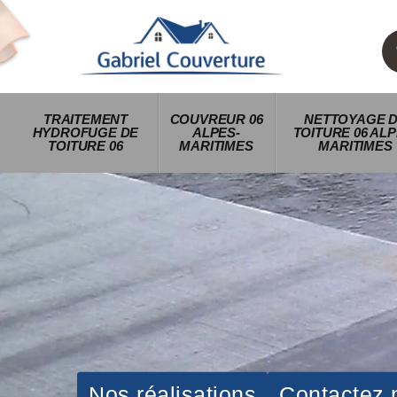
TRAITEMENT
COUVREUR 06
NETTOYAGE 
HYDROFUGE DE
ALPES-
TOITURE 06 ALP
TOITURE 06
MARITIMES
MARITIMES
Nos réalisations
Contactez 