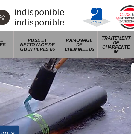
indisponible
indisponible
TRAITEMENT
DE
POSE ET
RAMONAGE
DE
ES-
NETTOYAGE DE
DE
CHARPENTE
GOUTTIÈRES 06
CHEMINÉE 06
06
nous