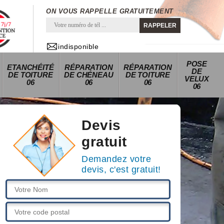
ON VOUS RAPPELLE GRATUITEMENT
indisponible
POSE
ETANCHÉITÉ
RÉPARATION
RÉPARATION
DE
DE TOITURE
DE CHÉNEAU
DE TOITURE
VELUX
06
06
06
06
Devis
gratuit
Demandez votre
devis, c'est gratuit!