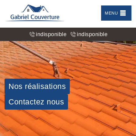
MENU
indisponible
indisponible
Nos réalisations
Contactez nous