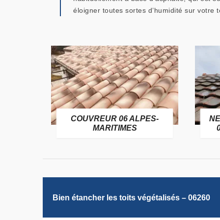
éloigner toutes sortes d’humidité sur votre to
OFUGE
COUVREUR 06 ALPES-
NE
6
MARITIMES
Bien étancher les toits végétalisés – 06260