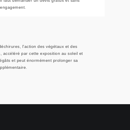
il faut demander un devis gratuit et sans
engagement.
échirures, l'action des végétaux et des
 accéléré par cette exposition au soleil et
 dégâts et peut énormément prolonger sa
upplémentaire.