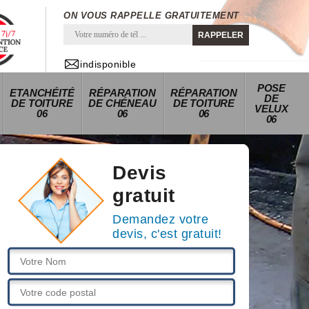
ON VOUS RAPPELLE GRATUITEMENT
indisponible
POSE
ETANCHÉITÉ
RÉPARATION
RÉPARATION
DE
DE TOITURE
DE CHÉNEAU
DE TOITURE
VELUX
06
06
06
06
Devis
gratuit
Demandez votre
devis, c'est gratuit!