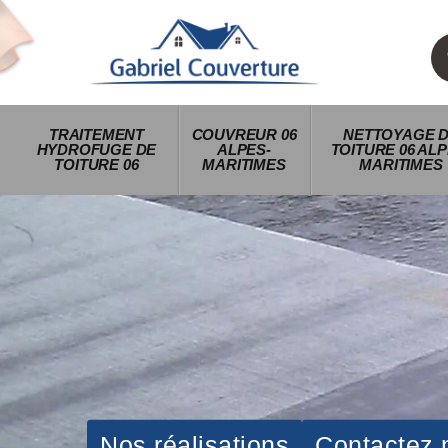
TRAITEMENT
COUVREUR 06
NETTOYAGE 
HYDROFUGE DE
ALPES-
TOITURE 06 ALP
TOITURE 06
MARITIMES
MARITIMES
Nos réalisations
Contactez 