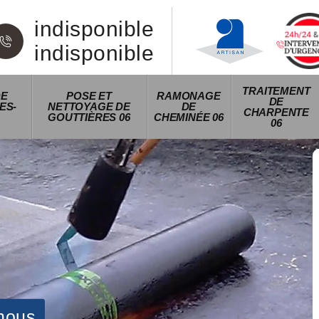
indisponible
indisponible
TRAITEMENT
DE
POSE ET
RAMONAGE
DE
ES-
NETTOYAGE DE
DE
CHARPENTE
GOUTTIÈRES 06
CHEMINÉE 06
06
nous