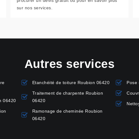
procurer un devis gratuit ou pour en savoir plus
sur nos services.
Autres services
ure
Etanchéité de toiture Roubion 06420
Pose 
Traitement de charpente Roubion
Couvr
on 06420
06420
Netto
ion
Ramonage de cheminée Roubion
06420