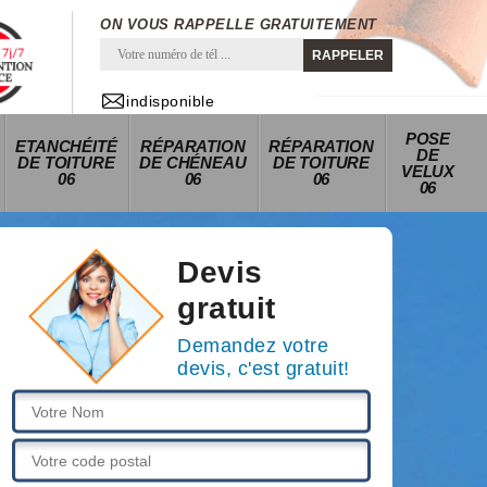
ON VOUS RAPPELLE GRATUITEMENT
indisponible
POSE
ETANCHÉITÉ
RÉPARATION
RÉPARATION
DE
DE TOITURE
DE CHÉNEAU
DE TOITURE
VELUX
06
06
06
06
Devis
gratuit
Demandez votre
devis, c'est gratuit!