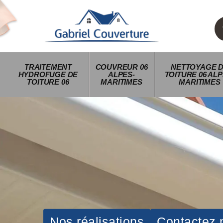
TRAITEMENT
COUVREUR 06
NETTOYAGE 
HYDROFUGE DE
ALPES-
TOITURE 06 ALP
TOITURE 06
MARITIMES
MARITIMES
Nos réalisations
Contactez 