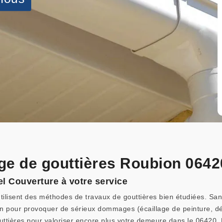
ge de gouttières Roubion 06420
el Couverture à votre service
ilisent des méthodes de travaux de gouttières bien étudiées. Sans 
n pour provoquer de sérieux dommages (écaillage de peinture, déc
uttières pour valoriser encore plus votre demeure dans le 06420. 