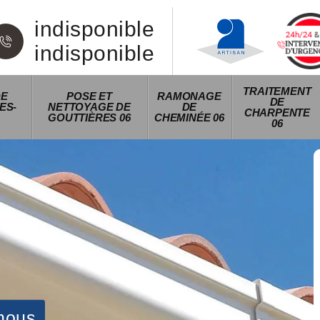
indisponible
indisponible
TRAITEMENT
DE
POSE ET
RAMONAGE
DE
ES-
NETTOYAGE DE
DE
CHARPENTE
GOUTTIÈRES 06
CHEMINÉE 06
06
nous