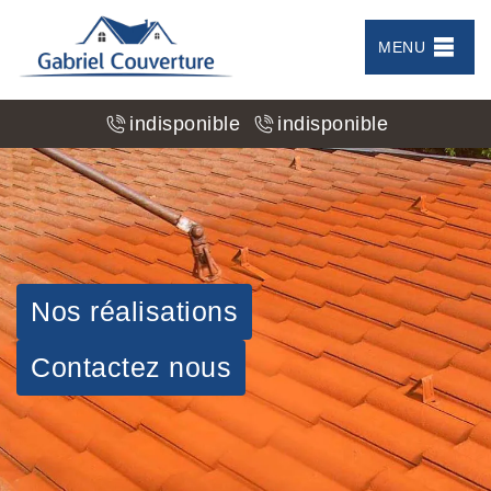
MENU
indisponible
indisponible
Nos réalisations
Contactez nous