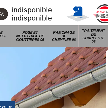
indisponible
indisponible
TRAITEMENT
DE
POSE ET
RAMONAGE
DE
ES-
NETTOYAGE DE
DE
CHARPENTE
GOUTTIÈRES 06
CHEMINÉE 06
06
nous