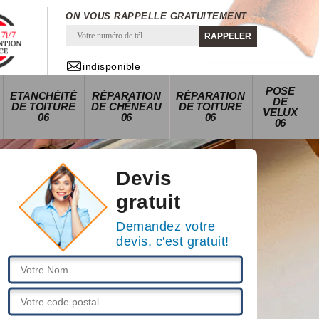
ON VOUS RAPPELLE GRATUITEMENT
indisponible
POSE
ETANCHÉITÉ
RÉPARATION
RÉPARATION
DE
DE TOITURE
DE CHÉNEAU
DE TOITURE
VELUX
06
06
06
06
Devis
gratuit
Demandez votre
devis, c'est gratuit!