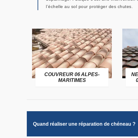
l’échelle au sol pour protéger des chutes.
OFUGE
COUVREUR 06 ALPES-
NE
6
MARITIMES
Quand réaliser une réparation de chéneau ?