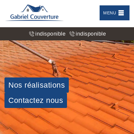
MENU
indisponible
indisponible
Nos réalisations
Contactez nous