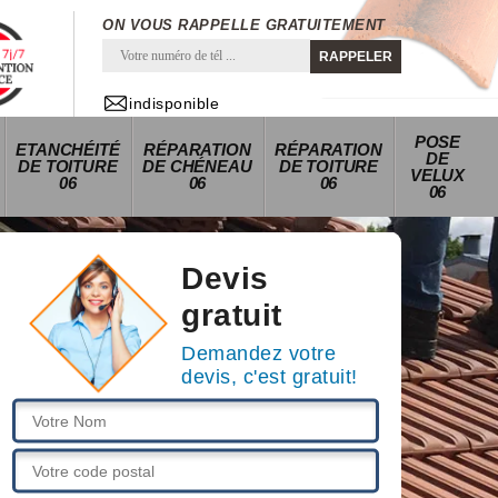
ON VOUS RAPPELLE GRATUITEMENT
indisponible
POSE
ETANCHÉITÉ
RÉPARATION
RÉPARATION
DE
DE TOITURE
DE CHÉNEAU
DE TOITURE
VELUX
06
06
06
06
Devis
gratuit
Demandez votre
devis, c'est gratuit!