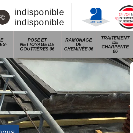
indisponible
indisponible
TRAITEMENT
DE
POSE ET
RAMONAGE
DE
ES-
NETTOYAGE DE
DE
CHARPENTE
GOUTTIÈRES 06
CHEMINÉE 06
06
nous