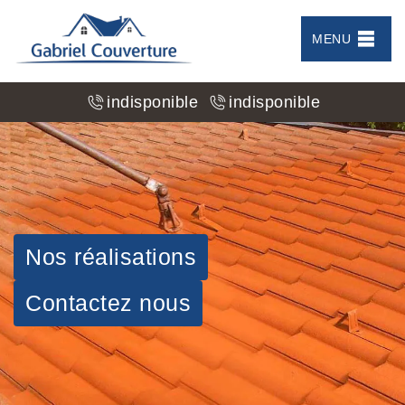
MENU
indisponible
indisponible
Nos réalisations
Contactez nous