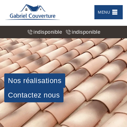
MENU
indisponible
indisponible
Nos réalisations
Contactez nous