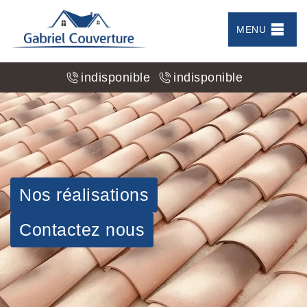
MENU
indisponible
indisponible
Nos réalisations
Contactez nous