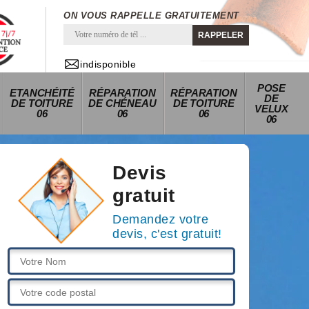
ON VOUS RAPPELLE GRATUITEMENT
indisponible
POSE
ETANCHÉITÉ
RÉPARATION
RÉPARATION
DE
DE TOITURE
DE CHÉNEAU
DE TOITURE
VELUX
06
06
06
06
Devis
gratuit
Demandez votre
devis, c'est gratuit!