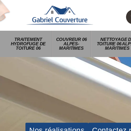
TRAITEMENT
COUVREUR 06
NETTOYAGE 
HYDROFUGE DE
ALPES-
TOITURE 06 ALP
TOITURE 06
MARITIMES
MARITIMES
Nos réalisations
Contactez 