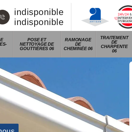
indisponible
indisponible
TRAITEMENT
DE
POSE ET
RAMONAGE
DE
ES-
NETTOYAGE DE
DE
CHARPENTE
GOUTTIÈRES 06
CHEMINÉE 06
06
nous