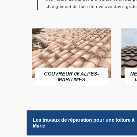
changement de tuile de rive ave devis grat
OFUGE
COUVREUR 06 ALPES-
NE
6
MARITIMES
Les travaux de réparation pour une toiture à
Marie