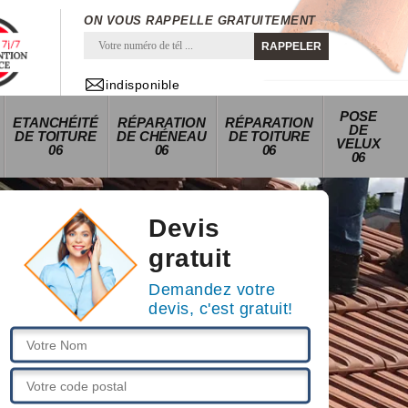
ON VOUS RAPPELLE GRATUITEMENT
indisponible
POSE
ETANCHÉITÉ
RÉPARATION
RÉPARATION
DE
DE TOITURE
DE CHÉNEAU
DE TOITURE
VELUX
06
06
06
06
Devis
gratuit
Demandez votre
devis, c'est gratuit!