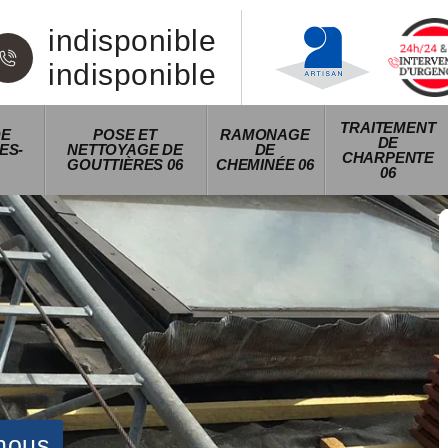
indisponible
indisponible
TRAITEMENT
DE
POSE ET
RAMONAGE
DE
ES-
NETTOYAGE DE
DE
CHARPENTE
GOUTTIÈRES 06
CHEMINÉE 06
06
nous