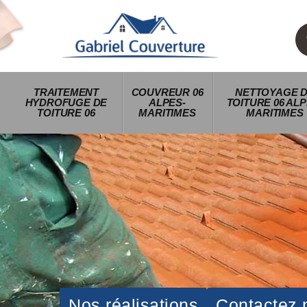
TRAITEMENT
COUVREUR 06
NETTOYAGE 
HYDROFUGE DE
ALPES-
TOITURE 06 ALP
TOITURE 06
MARITIMES
MARITIMES
Nos réalisations
Contactez 