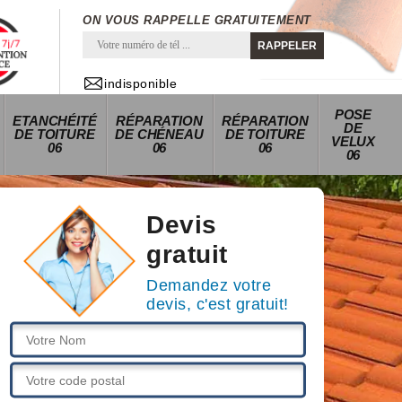
ON VOUS RAPPELLE GRATUITEMENT
indisponible
POSE
ETANCHÉITÉ
RÉPARATION
RÉPARATION
DE
DE TOITURE
DE CHÉNEAU
DE TOITURE
VELUX
06
06
06
06
Devis
gratuit
Demandez votre
devis, c'est gratuit!