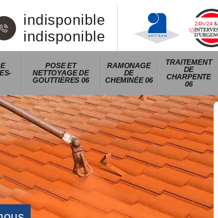
indisponible
indisponible
TRAITEMENT
DE
POSE ET
RAMONAGE
DE
ES-
NETTOYAGE DE
DE
CHARPENTE
GOUTTIÈRES 06
CHEMINÉE 06
06
nous