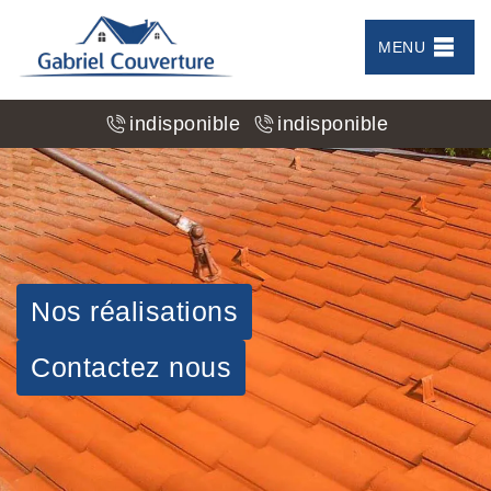
MENU
indisponible
indisponible
Nos réalisations
Contactez nous